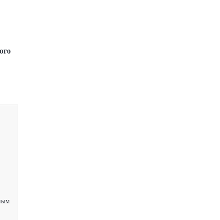
ого
бным