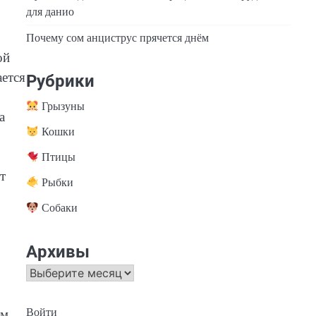
для данио
Почему сом анциструс прячется днём
ой
ается
Рубрики
Грызуны
а
Кошки
Птицы
т
Рыбки
Собаки
Архивы
Архивы
Войти
ом