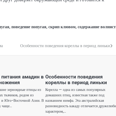
пугая
,
поведение попугая
,
скрип клювом
,
содержание волнист
ма
Особенности поведения кореллы в период линьки
 питания амадин в
Особенности поведения
множения
кореллы в период линьки
шие зерноядные птицы из
Корелла — одна из самых популярных
х ткачиков, родом из
домашних птиц, известная также под
и и Юго-Восточной Азии. В
названием нимфа. Эта австралийская
х чаще…
разновидность какаду отличается дружелю
характером,…