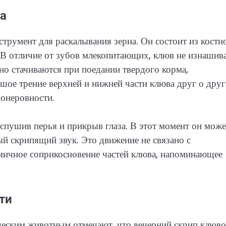
а
трумент для раскалывания зерна. Он состоит из костн
. В отличие от зубов млекопитающих, клюв не изнашив
нно стачиваются при поедании твердого корма,
шое трение верхней и нижней части клюва друг о друг
ронеровности.
аспушив перья и прикрыв глаза. В этот момент он може
ый скрипящий звук. Это движение не связано с
мичное соприкосновение частей клюва, напоминающее
ти
ческим животным отмечают, что вечерний скрип клюв