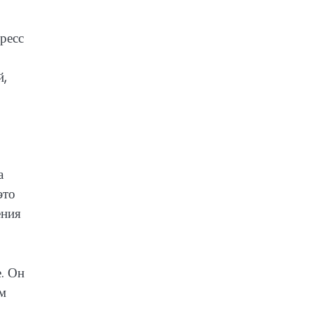
ресс
й,
а
это
ения
. Он
им