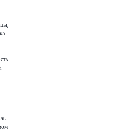
ицы,
ка
асть
и
оль
вом