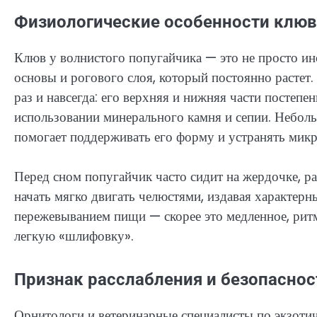
Физиологические особенности клюв
Клюв у волнистого попугайчика — это не просто инс
основы и рогового слоя, который постоянно растет
раз и навсегда: его верхняя и нижняя части постепе
использовании минерального камня и сепии. Неболь
помогает поддерживать его форму и устранять мик
Перед сном попугайчик часто сидит на жердочке, р
начать мягко двигать челюстями, издавая характерн
пережевыванием пищи — скорее это медленное, рит
легкую «шлифовку».
Признак расслабления и безопаснос
Орнитологи и ветеринарные специалисты по экзоти