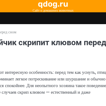
qdog.ru
Сайт о домашних животных
еред сном
йчик скрипит клювом пере
 интересную особенность: перед тем как уснуть, пти
поминает легкое потрескивание или шуршание и обычно
тся спокойнее. Для неопытного хозяина такое поведени
 случаев скрип клювом — естественный и даже