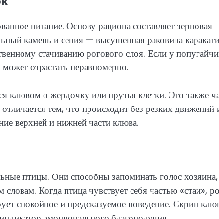
ок
ванное питание. Основу рациона составляет зерновая
льный камень и сепия — высушенная раковина каракат
ственному стачиванию рогового слоя. Если у попугайчи
 может отрастать неравномерно.
ся клювом о жердочку или прутья клетки. Это также ч
 отличается тем, что происходит без резких движений 
ние верхней и нижней части клюва.
ьные птицы. Они способны запоминать голос хозяина,
 словам. Когда птица чувствует себя частью «стаи», р
рует спокойное и предсказуемое поведение. Скрип клю
 индикатор эмоционального благополучия.