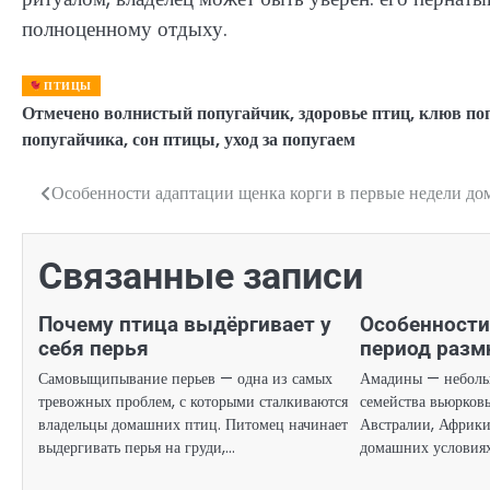
полноценному отдыху.
ПТИЦЫ
Отмечено
волнистый попугайчик
,
здоровье птиц
,
клюв по
попугайчика
,
сон птицы
,
уход за попугаем
Особенности адаптации щенка корги в первые недели до
Навигация
по
Связанные записи
записям
Почему птица выдёргивает у
Особенности
себя перья
период раз
Самовыщипывание перьев — одна из самых
Амадины — неболь
тревожных проблем, с которыми сталкиваются
семейства вьюрковы
владельцы домашних птиц. Питомец начинает
Австралии, Африк
выдергивать перья на груди,…
домашних условия