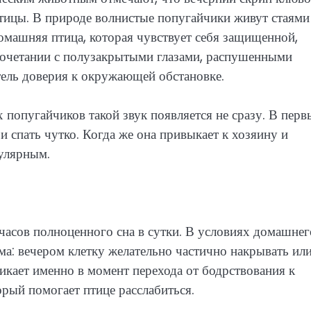
птицы. В природе волнистые попугайчики живут стаями
Домашняя птица, которая чувствует себя защищенной,
сочетании с полузакрытыми глазами, распушенными
тель доверия к окружающей обстановке.
 попугайчиков такой звук появляется не сразу. В перв
 спать чутко. Когда же она привыкает к хозяину и
гулярным.
асов полноценного сна в сутки. В условиях домашнег
ма: вечером клетку желательно частично накрывать ил
кает именно в момент перехода от бодрствования к
орый помогает птице расслабиться.