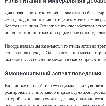
Роль питания и минеральных добав
Для правильного состояния клюва важно сбалансиро
смесь, но дополнительно птице необходимы минера
богатая кальцием. Эти элементы способствуют есте
нет возможности грызть твердые поверхности, клюв
Иногда владельцы замечают, что птица активно трет
естественного ухода. Однако вечерний мягкий скрип
выглядит как спокойное механическое соприкоснове
Эмоциональный аспект поведения
Волнистые попугайчики — социальные и чувствител
реагировать на интонацию и даже обучаться простым
которой выполняет семья владельца, она демонстри
перед сном можно рассматривать как своеобразный