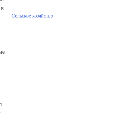
 в
Сельское хозяйство
ые
о
и