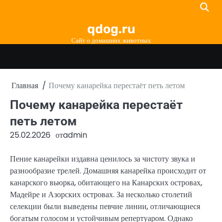
Перейти
к
qdog.ru
содержимому
Сайт о домашних животных
Главная
Почему канарейка перестаёт петь летом
Почему канарейка перестаёт
петь летом
25.02.2026
от
admin
Пение канарейки издавна ценилось за чистоту звука и
разнообразие трелей. Домашняя канарейка происходит от
канарского вьюрка, обитающего на Канарских островах,
Мадейре и Азорских островах. За несколько столетий
селекции были выведены певчие линии, отличающиеся
богатым голосом и устойчивым репертуаром. Однако