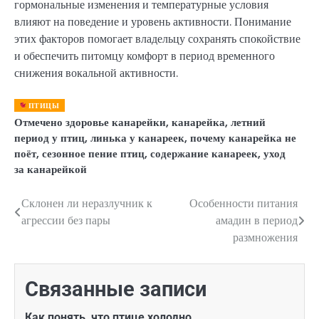
гормональные изменения и температурные условия
влияют на поведение и уровень активности. Понимание
этих факторов помогает владельцу сохранять спокойствие
и обеспечить питомцу комфорт в период временного
снижения вокальной активности.
ПТИЦЫ
Отмечено
здоровье канарейки
,
канарейка
,
летний
период у птиц
,
линька у канареек
,
почему канарейка не
поёт
,
сезонное пение птиц
,
содержание канареек
,
уход
за канарейкой
Склонен ли неразлучник к
Особенности питания
Навигация
агрессии без пары
амадин в период
по
размножения
записям
Связанные записи
Как понять, что птице холодно