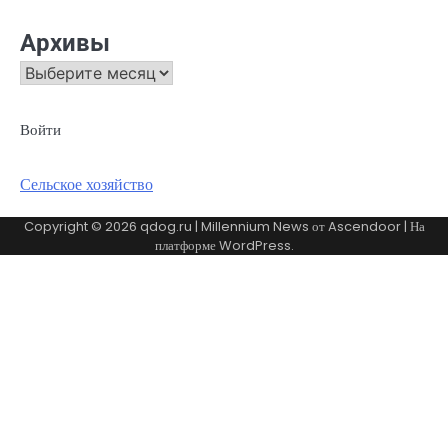
Архивы
Архивы
Войти
Сельское хозяйство
Copyright © 2026
qdog.ru
| Millennium News от
Ascendoor
| На
платформе
WordPress
.