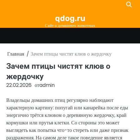
Перейти
к
qdog.ru
содержимому
Сайт о домашних животных
Главная
Зачем птицы чистят клюв о жердочку
Зачем птицы чистят клюв о
жердочку
22.02.2026
от
admin
Владельцы домашних птиц регулярно наблюдают
характерную картину: попугай или канарейка после еды
энергично трётся клювом о деревянную жердочку, край
кормушки или прутья клетки. Со стороны это может
выглядеть как попытка что-то стереть или даже признак
раздражения. На самом деле такое поведение является