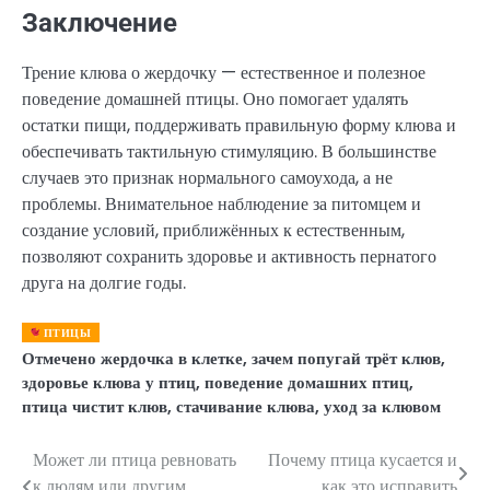
Заключение
Трение клюва о жердочку — естественное и полезное
поведение домашней птицы. Оно помогает удалять
остатки пищи, поддерживать правильную форму клюва и
обеспечивать тактильную стимуляцию. В большинстве
случаев это признак нормального самоухода, а не
проблемы. Внимательное наблюдение за питомцем и
создание условий, приближённых к естественным,
позволяют сохранить здоровье и активность пернатого
друга на долгие годы.
ПТИЦЫ
Отмечено
жердочка в клетке
,
зачем попугай трёт клюв
,
здоровье клюва у птиц
,
поведение домашних птиц
,
птица чистит клюв
,
стачивание клюва
,
уход за клювом
Может ли птица ревновать
Почему птица кусается и
Навигация
к людям или другим
как это исправить