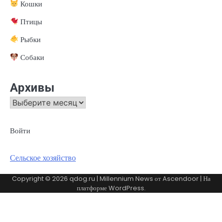
Кошки
Птицы
Рыбки
Собаки
Архивы
Архивы
Войти
Сельское хозяйство
Copyright © 2026
qdog.ru
| Millennium News от
Ascendoor
| На
платформе
WordPress
.