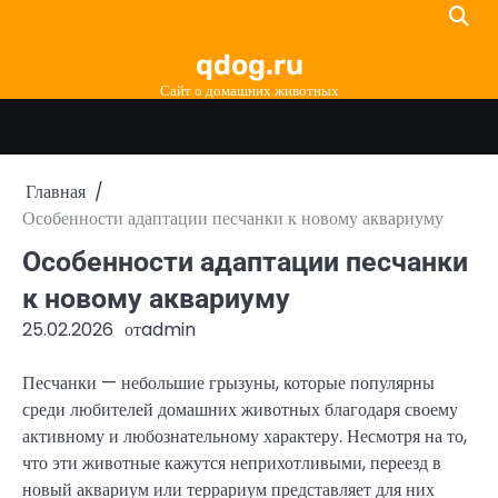
Перейти
к
qdog.ru
содержимому
Сайт о домашних животных
Главная
Особенности адаптации песчанки к новому аквариуму
Особенности адаптации песчанки
к новому аквариуму
25.02.2026
от
admin
Песчанки — небольшие грызуны, которые популярны
среди любителей домашних животных благодаря своему
активному и любознательному характеру. Несмотря на то,
что эти животные кажутся неприхотливыми, переезд в
новый аквариум или террариум представляет для них