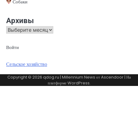
Собаки
Архивы
Архивы
Войти
Сельское хозяйство
Copyright © 2026
qdog.ru
| Millennium News от
Ascendoor
| На
платформе
WordPress
.