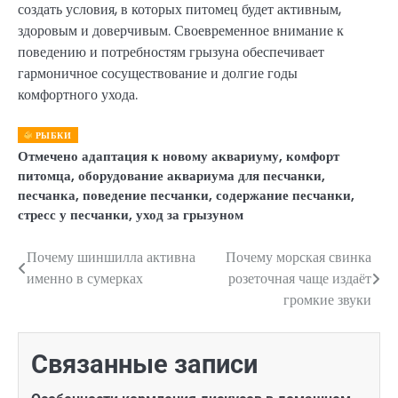
создать условия, в которых питомец будет активным,
здоровым и доверчивым. Своевременное внимание к
поведению и потребностям грызуна обеспечивает
гармоничное сосуществование и долгие годы
комфортного ухода.
РЫБКИ
Отмечено
адаптация к новому аквариуму
,
комфорт
питомца
,
оборудование аквариума для песчанки
,
песчанка
,
поведение песчанки
,
содержание песчанки
,
стресс у песчанки
,
уход за грызуном
Почему шиншилла активна
Почему морская свинка
Навигация
именно в сумерках
розеточная чаще издаёт
по
громкие звуки
записям
Связанные записи