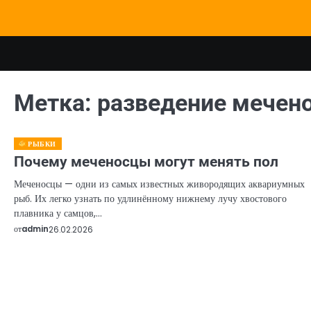
Перейти
к
содержимому
Метка:
разведение мечен
РЫБКИ
Почему меченосцы могут менять пол
Меченосцы — одни из самых известных живородящих аквариумных
рыб. Их легко узнать по удлинённому нижнему лучу хвостового
плавника у самцов,…
от
admin
26.02.2026