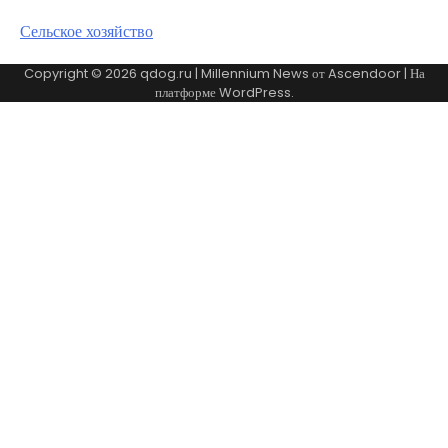
Сельское хозяйство
Copyright © 2026
qdog.ru
| Millennium News от
Ascendoor
| На
платформе
WordPress
.