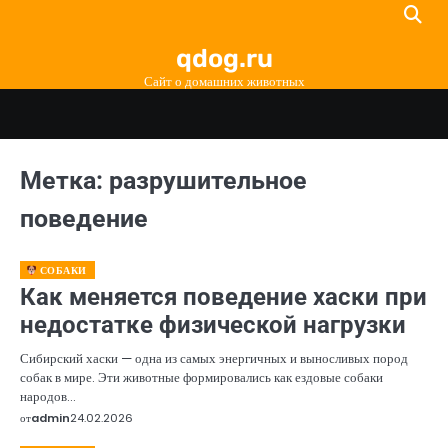
Перейти
к
qdog.ru
содержимому
Сайт о домашних животных
Метка:
разрушительное
поведение
СОБАКИ
Как меняется поведение хаски при
недостатке физической нагрузки
Сибирский хаски — одна из самых энергичных и выносливых пород
собак в мире. Эти животные формировались как ездовые собаки
народов…
от
admin
24.02.2026