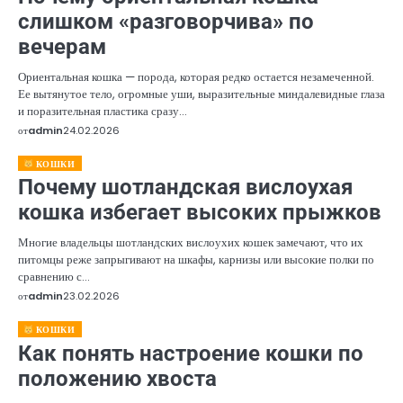
слишком «разговорчива» по
вечерам
Ориентальная кошка — порода, которая редко остается незамеченной.
Ее вытянутое тело, огромные уши, выразительные миндалевидные глаза
и поразительная пластика сразу…
от
admin
24.02.2026
КОШКИ
Почему шотландская вислоухая
кошка избегает высоких прыжков
Многие владельцы шотландских вислоухих кошек замечают, что их
питомцы реже запрыгивают на шкафы, карнизы или высокие полки по
сравнению с…
от
admin
23.02.2026
КОШКИ
Как понять настроение кошки по
положению хвоста