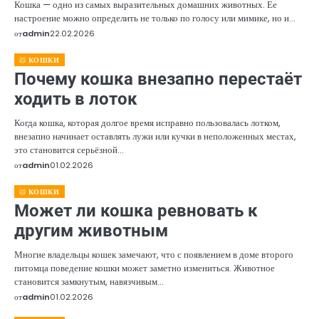
Кошка — одно из самых выразительных домашних животных. Ее
настроение можно определить не только по голосу или мимике, но и…
от
admin
22.02.2026
КОШКИ
Почему кошка внезапно перестаёт
ходить в лоток
Когда кошка, которая долгое время исправно пользовалась лотком,
внезапно начинает оставлять лужи или кучки в неположенных местах,
это становится серьёзной…
от
admin
01.02.2026
КОШКИ
Может ли кошка ревновать к
другим животным
Многие владельцы кошек замечают, что с появлением в доме второго
питомца поведение кошки может заметно измениться. Животное
становится замкнутым, навязчивым…
от
admin
01.02.2026