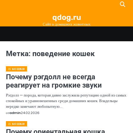
Перейти
к
qdog.ru
содержимому
Сайт о домашних животных
Метка:
поведение кошек
КОШКИ
Почему рэгдолл не всегда
реагирует на громкие звуки
Рэгдолл — порода, которая давно заслужила репутацию одной из самых
спокойных и уравновешенных среди домашних кошек. Владельцы
нередко замечают любопытную…
от
admin
24.02.2026
КОШКИ
Почему ориентальная кошка