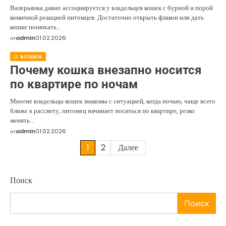
Валерьянка давно ассоциируется у владельцев кошек с бурной и порой
комичной реакцией питомцев. Достаточно открыть флакон или дать
кошке понюхать…
от
admin
01.02.2026
КОШКИ
Почему кошка внезапно носится
по квартире по ночам
Многие владельцы кошек знакомы с ситуацией, когда ночью, чаще всего
ближе к рассвету, питомец начинает носиться по квартире, резко
менять…
от
admin
01.02.2026
Пагинация
1
2
Далее
записей
Поиск
Поиск