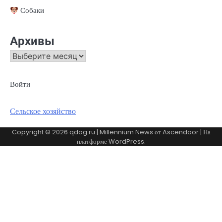
Собаки
Архивы
Архивы
Войти
Сельское хозяйство
Copyright © 2026
qdog.ru
| Millennium News от
Ascendoor
| На
платформе
WordPress
.