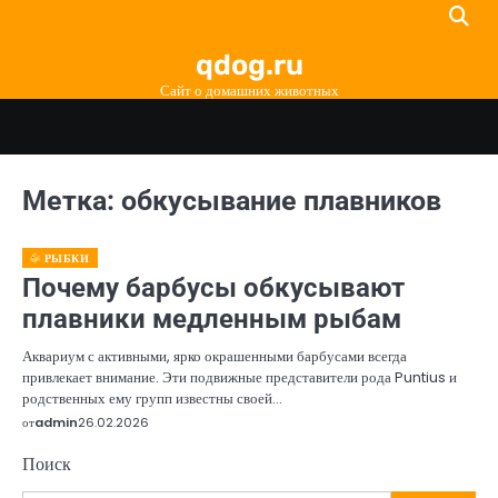
Перейти
к
qdog.ru
содержимому
Сайт о домашних животных
Метка:
обкусывание плавников
РЫБКИ
Почему барбусы обкусывают
плавники медленным рыбам
Аквариум с активными, ярко окрашенными барбусами всегда
привлекает внимание. Эти подвижные представители рода Puntius и
родственных ему групп известны своей…
от
admin
26.02.2026
Поиск